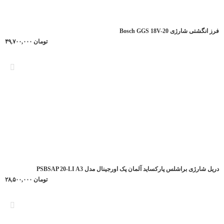
فرز انگشتی شارژی Bosch GGS 18V-20
تومان
۴۹,۷۰۰,۰۰۰
دریل شارژی براشلس پارکساید آلمان پک اورجینال مدل PSBSAP 20-LI A3
تومان
۲۸,۵۰۰,۰۰۰