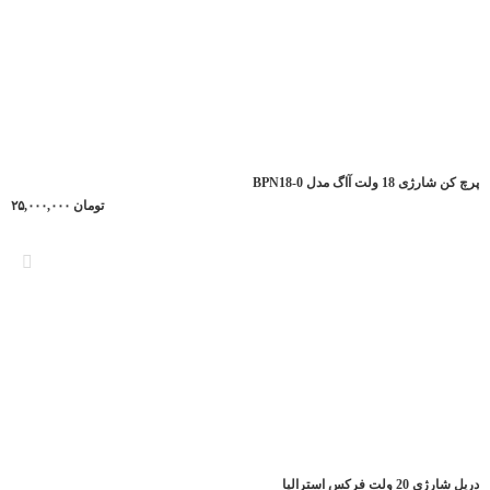
پرچ کن شارژی 18 ولت آاگ مدل BPN18-0
تومان
۲۵,۰۰۰,۰۰۰
دریل شارژی 20 ولت فرکس استرالیا