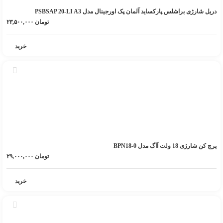
دریل شارژی براشلس پارکساید آلمان پک اورجینال مدل PSBSAP 20-LI A3
تومان
۲۳,۵۰۰,۰۰۰
خرید
پرچ کن شارژی 18 ولت آاگ مدل BPN18-0
تومان
۲۹,۰۰۰,۰۰۰
خرید