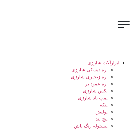
ابزارآلات شارژی
اره دیسکی شارژی
اره زنجیری شارژی
اره عمود بر
بکس شارژی
پمپ باد شارژی
پنکه
پولیش
پیچ بند
پیستوله رنگ پاش