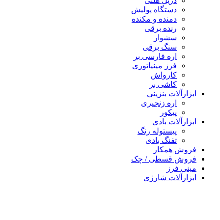
دریل هلتی
دستگاه پولیش
دمنده و مکنده
رنده برقی
سشوار
سنگ برقی
اره فارسی بر
فرز مینیاتوری
کارواش
کاشی بر
ابزارآلات بنزینی
اره زنجیری
پیکور
ابزارآلات بادی
پیستوله رنگ
تفنگ بادی
فروش همکار
فروش قسطی / چک
مینی فرز
ابزارآلات شارژی