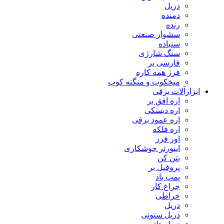
دریل
دمنده
رنده
سشوار صنعتی
سنباده
سنگ شارژی
فارسی بر
فرز همه کاره
میخکوب و منگنه کوب
ابزارآلات برقی
اره افق بر
اره دیسکی
اره عمود برقی
اره فلکه
اور فرز
اینورتر جوشکاری
بتن کن
پروفیل بر
پمپ باد
چراغ کار
خراطی
دریل
دریل ستونی