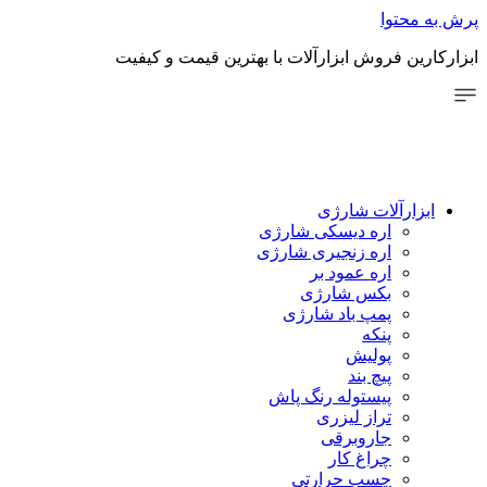
پرش به محتوا
ابزارکارین فروش ابزارآلات با بهترین قیمت و کیفیت
ابزارآلات شارژی
اره دیسکی شارژی
اره زنجیری شارژی
اره عمود بر
بکس شارژی
پمپ باد شارژی
پنکه
پولیش
پیچ بند
پیستوله رنگ پاش
تراز لیزری
جاروبرقی
چراغ کار
چسب حرارتی