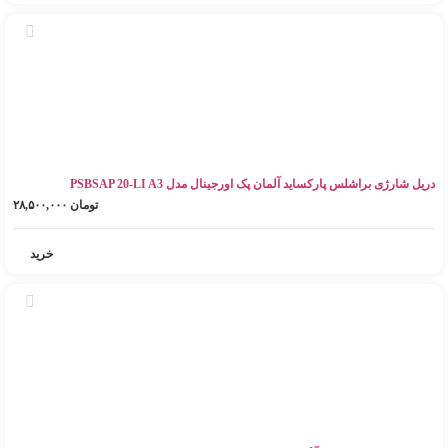
دریل شارژی براشلس پارکساید آلمان پک اورجینال مدل PSBSAP 20-LI A3
تومان
۲۸,۵۰۰,۰۰۰
خرید