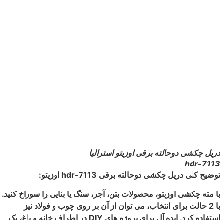
دریل چکشی دوحالته برقی اوزیتو استرالیا
hdr-7113
توضیح کلی دریل چکشی دوحالته برقی hdr-7113 اوزیتو:
با مته چکشی اوزیتو، محصولات بتن، آجر، سنگ یا بنایی را سوراخ کنید.
با 2 حالت برای انتخاب، می توان از آن بر روی چوب و فولاد نیز
استفاده کرد.
ایده آل برای پروژه های DIY در اطراف خانه و باغ، یک