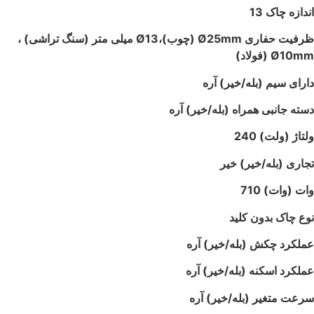
اندازه چاک
13
ظرفیت حفاری Ø25mm (چوب)،Ø13 میلی متر (سنگ تراشی) ،
Ø10mm (فولاد)
دارای سیم (بله/خیر)
آره
دسته جانبی همراه (بله/خیر)
آره
ولتاژ (ولت)
240
تجاری (بله/خیر)
خیر
وات (وات)
710
نوع چاک
بدون کلید
عملکرد چکش (بله/خیر)
آره
عملکرد اسکنه (بله/خیر)
آره
سرعت متغیر (بله/خیر)
آره