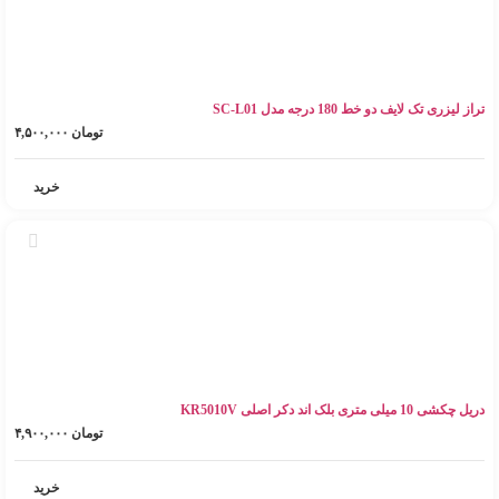
تراز لیزری تک لایف دو خط 180 درجه مدل SC-L01
تومان
۴,۵۰۰,۰۰۰
خرید
دریل چکشی 10 میلی متری بلک اند دکر اصلی KR5010V
تومان
۴,۹۰۰,۰۰۰
خرید