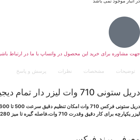
در انبار موجود نمی باشد
جهت مشاوره برای خرید این محصول در واتساپ با ما در ارتباط باشید
توضیحات
مشخصات
نظرات
پرسش و پاسخ
دریل ستونی 710 وات لیزر دار تمام دیجیتالی فرکس استرالیا
دریل ستونی فرکس 710 وات امکان تنظیم دقیق سرعت 500 تا 2600 دور در دقیقه از طریق نمایشگر دیجیتال را فراهم کرده است.
لیزر یکپارچه برای کار دقیق وقدرت 710 وات،فاصله گیره تا میز 280میلی متر،صفحه 305*320 میلی متری.
معرفی برند فرکس