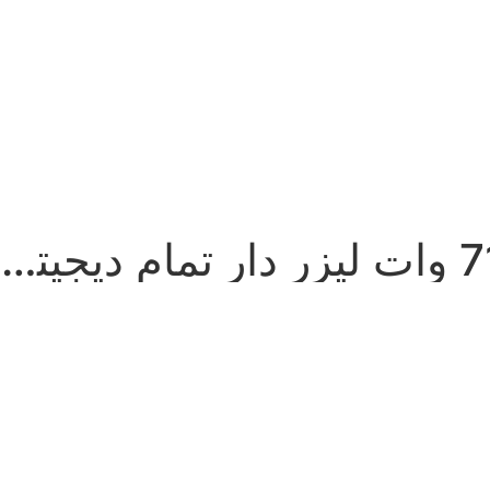
دریل ستونی 710 وات لیزر دار تمام دیجیتالی فرکس استرالیا