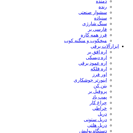
دمنده
رنده
سشوار صنعتی
سنباده
سنگ شارژی
فارسی بر
فرز همه کاره
میخکوب و منگنه کوب
ابزارآلات برقی
اره افق بر
اره دیسکی
اره عمود برقی
اره فلکه
اور فرز
اینورتر جوشکاری
بتن کن
پروفیل بر
پمپ باد
چراغ کار
خراطی
دریل
دریل ستونی
دریل هلتی
دستگاه پولیش