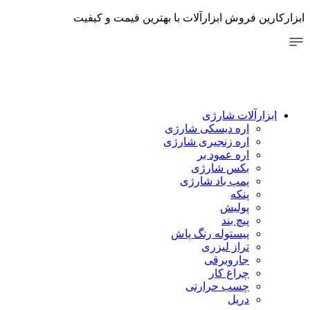
پرش
ابزارکارین فروش ابزارآلات با بهترین قیمت و کیفیت
به
محتوا
ابزارآلات شارژی
اره دیسکی شارژی
اره زنجیری شارژی
اره عمود بر
بکس شارژی
پمپ باد شارژی
پنکه
پولیش
پیچ بند
پیستوله رنگ پاش
تراز لیزری
جاروبرقی
چراغ کار
چسب حرارتی
دریل