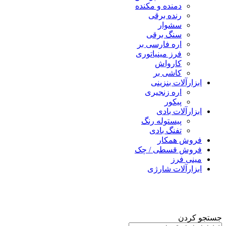
دمنده و مکنده
رنده برقی
سشوار
سنگ برقی
اره فارسی بر
فرز مینیاتوری
کارواش
کاشی بر
ابزارآلات بنزینی
اره زنجیری
پیکور
ابزارآلات بادی
پیستوله رنگ
تفنگ بادی
فروش همکار
فروش قسطی / چک
مینی فرز
ابزارآلات شارژی
جستجو کردن