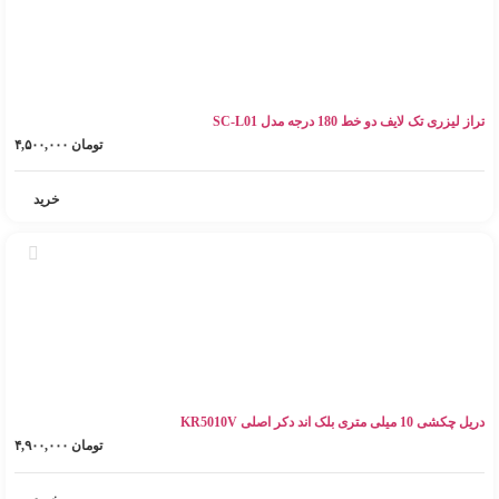
تراز لیزری تک لایف دو خط 180 درجه مدل SC-L01
تومان
۴,۵۰۰,۰۰۰
خرید
دریل چکشی 10 میلی متری بلک اند دکر اصلی KR5010V
تومان
۴,۹۰۰,۰۰۰