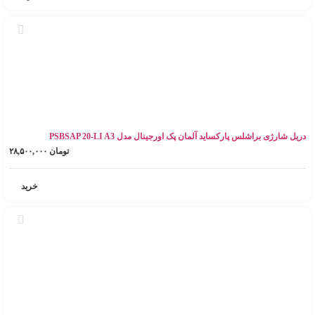
دریل شارژی براشلس پارکساید آلمان پک اورجینال مدل PSBSAP 20-LI A3
تومان
۲۸,۵۰۰,۰۰۰
خرید