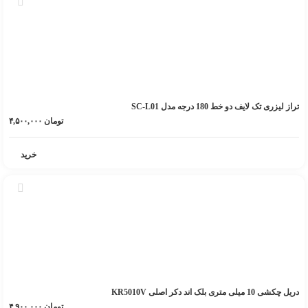
تراز لیزری تک لایف دو خط 180 درجه مدل SC-L01
تومان
۴,۵۰۰,۰۰۰
خرید
دریل چکشی 10 میلی متری بلک اند دکر اصلی KR5010V
تومان
۴,۹۰۰,۰۰۰