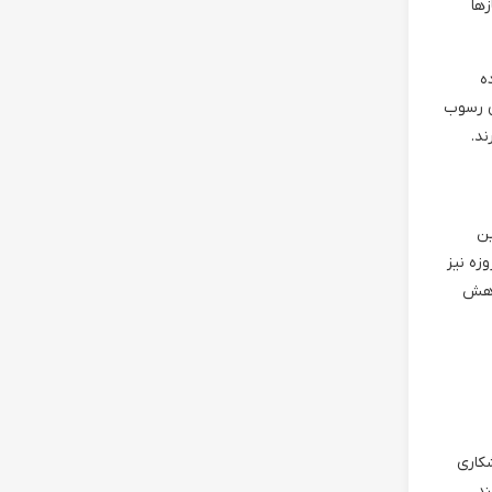
ها
ه
د. راندمان رسوب
د.
ن
زه نیز
 کاهش
شکاری
ند