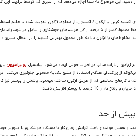
 دهید، این موضوع به شما اجازه می‌دهد که از اسپری که توسط ترکیب این گاز
ی اکسید کربن یا آرگون / اکسیژن، از مخلوط آرگون تقویت شده با هلیم استفاد
می‌شود. اگر چه هزینه هلیوم بیشتر از آرگون است، اما گاز محافظ معمولا کمتر از 5 درصد از کل هزینه‌های جوشکاری را شامل می‌شو
وط‌های با آرگون بالا به طور معمول بهترین نتیجه را در انتقال اسپری دارن
ر زیادی از ذرات مذاب در اطراف جوش ایجاد می‌شود. پتانسیل
یونیزاسیون
پایی
ند از پراکندگی هنگام استفاده از منبع تغذیه معمولی جلوگیری می‌کند. امرو
 خالص طراحی شده است البته با گازهای محافظی که از طریق آرگون ساخته می‌شود، پاشش را بیشتر نیز
1 درصد یا بیشتر افزایش دهید.
ه شکلی محدب درباید و همین موضوع باعث افزایش زمان کار با دستگاه جوشکاری یا اینورتر جو
در هزینه جوشکاری دارد. ترکیب‌هایی از این گاز ها که حاوی گاز آرگون هست