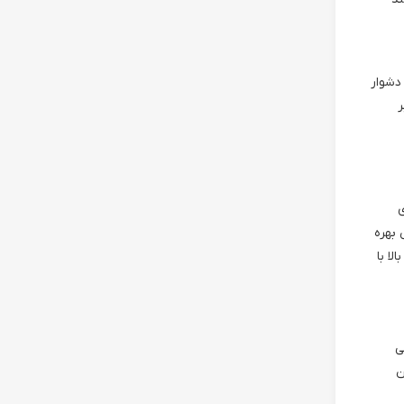
دشوار
بر
ی
بهره
ا با
ی
ن