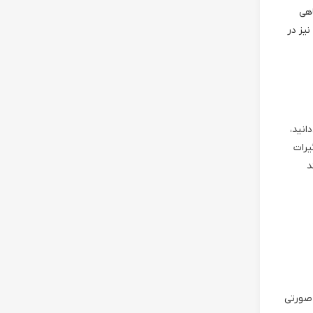
اهی
یز در
انید،
یرات
د
 صورتی