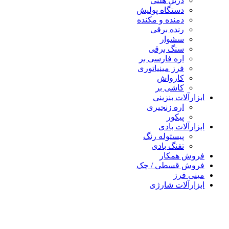
دریل هلتی
دستگاه پولیش
دمنده و مکنده
رنده برقی
سشوار
سنگ برقی
اره فارسی بر
فرز مینیاتوری
کارواش
کاشی بر
ابزارآلات بنزینی
اره زنجیری
پیکور
ابزارآلات بادی
پیستوله رنگ
تفنگ بادی
فروش همکار
فروش قسطی / چک
مینی فرز
ابزارآلات شارژی