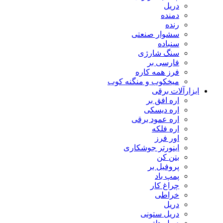
دریل
دمنده
رنده
سشوار صنعتی
سنباده
سنگ شارژی
فارسی بر
فرز همه کاره
میخکوب و منگنه کوب
ابزارآلات برقی
اره افق بر
اره دیسکی
اره عمود برقی
اره فلکه
اور فرز
اینورتر جوشکاری
بتن کن
پروفیل بر
پمپ باد
چراغ کار
خراطی
دریل
دریل ستونی