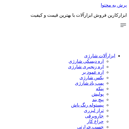
پرش به محتوا
ابزارکارین فروش ابزارآلات با بهترین قیمت و کیفیت
ابزارآلات شارژی
اره دیسکی شارژی
اره زنجیری شارژی
اره عمود بر
بکس شارژی
پمپ باد شارژی
پنکه
پولیش
پیچ بند
پیستوله رنگ پاش
تراز لیزری
جاروبرقی
چراغ کار
چسب حرارتی