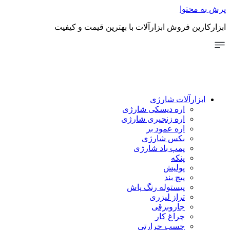
توا
 فروش ابزارآلات با بهترین قیمت و کیفیت
رآلات شارژی
اره دیسکی شارژی
اره زنجیری شارژی
اره عمود بر
بکس شارژی
پمپ باد شارژی
پنکه
پولیش
پیچ بند
پیستوله رنگ پاش
تراز لیزری
جاروبرقی
چراغ کار
چسب حرارتی