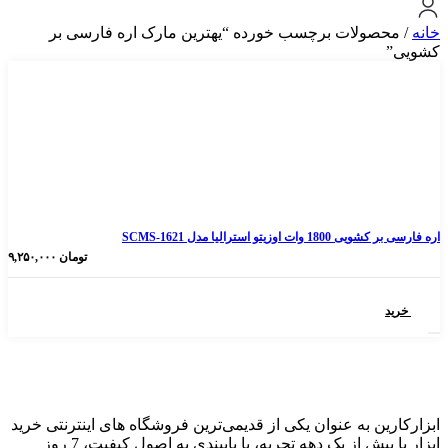
ولات برچسب خورده “یهترین مارک اره فارسی بر
 استرالیا مدل SCMS-1621
تومان
۹,۲۵۰,۰۰۰
 به عنوان یکی از قدیمی‌ترین فروشگاه های اینترنتی خرید
ابزار با بیش از یک دهه تجربه، با پایبندی به اصول کیفیت، 7 روز