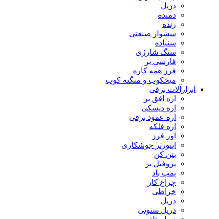
دریل
دمنده
رنده
سشوار صنعتی
سنباده
سنگ شارژی
فارسی بر
فرز همه کاره
میخکوب و منگنه کوب
رآلات برقی
اره افق بر
اره دیسکی
اره عمود برقی
اره فلکه
اور فرز
اینورتر جوشکاری
بتن کن
پروفیل بر
پمپ باد
چراغ کار
خراطی
دریل
دریل ستونی