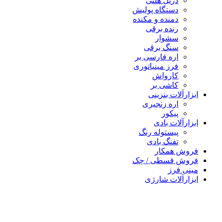
دریل هلتی
دستگاه پولیش
دمنده و مکنده
رنده برقی
سشوار
سنگ برقی
اره فارسی بر
فرز مینیاتوری
کارواش
کاشی بر
رآلات بنزینی
اره زنجیری
پیکور
رآلات بادی
پیستوله رنگ
تفنگ بادی
ش همکار
ش قسطی / چک
 فرز
رآلات شارژی