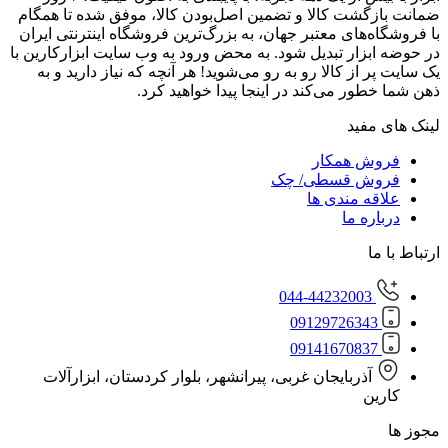
گشت کالا و تضمین اصل‌بودن کالا، موفق شده تا همگام
‌های معتبر جهان، به بزرگ‌ترین فروشگاه اینترنتی ایران
زار تبدیل شود. به محض ورود به وب سایت ابزارکارین با
از کالا رو به رو می‌شوید! هر آنچه که نیاز دارید و به
ور می‌کند در اینجا پیدا خواهید کرد.
مفید
ش همکار
ش قسطی/ چک
ه مندی ها
ره ما
ا
044-44232003
0912972634
0914167083
آذربایجان غربی، پیرانشهر، بلوار کردستان، ابزارآلات
ن