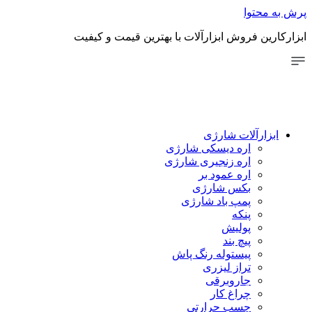
توا
 فروش ابزارآلات با بهترین قیمت و کیفیت
رآلات شارژی
اره دیسکی شارژی
اره زنجیری شارژی
اره عمود بر
بکس شارژی
پمپ باد شارژی
پنکه
پولیش
پیچ بند
پیستوله رنگ پاش
تراز لیزری
جاروبرقی
چراغ کار
چسب حرارتی