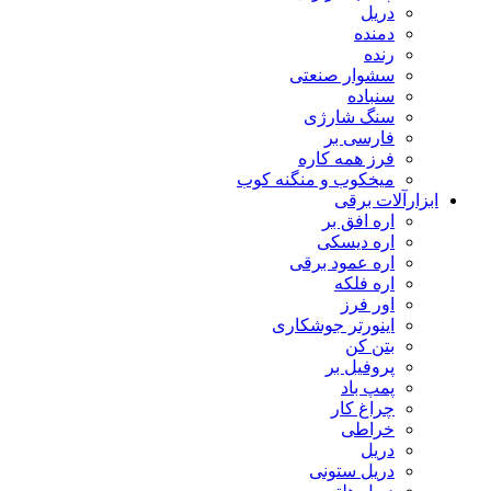
دریل
دمنده
رنده
سشوار صنعتی
سنباده
سنگ شارژی
فارسی بر
فرز همه کاره
میخکوب و منگنه کوب
رآلات برقی
اره افق بر
اره دیسکی
اره عمود برقی
اره فلکه
اور فرز
اینورتر جوشکاری
بتن کن
پروفیل بر
پمپ باد
چراغ کار
خراطی
دریل
دریل ستونی