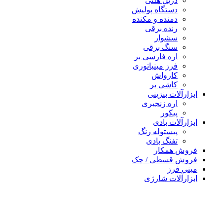
دریل هلتی
دستگاه پولیش
دمنده و مکنده
رنده برقی
سشوار
سنگ برقی
اره فارسی بر
فرز مینیاتوری
کارواش
کاشی بر
رآلات بنزینی
اره زنجیری
پیکور
رآلات بادی
پیستوله رنگ
تفنگ بادی
ش همکار
ش قسطی / چک
 فرز
رآلات شارژی