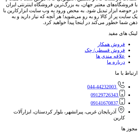
‌های معتبر جهان، به بزرگ‌ترین فروشگاه اینترنتی ایران
زار تبدیل شود. به محض ورود به وب سایت ابزارکارین با
از کالا رو به رو می‌شوید! هر آنچه که نیاز دارید و به
ور می‌کند در اینجا پیدا خواهید کرد.
مفید
ش همکار
ش قسطی/ چک
ه مندی ها
ره ما
ا
044-44232003
0912972634
0914167083
آذربایجان غربی، پیرانشهر، بلوار کردستان، ابزارآلات
ن