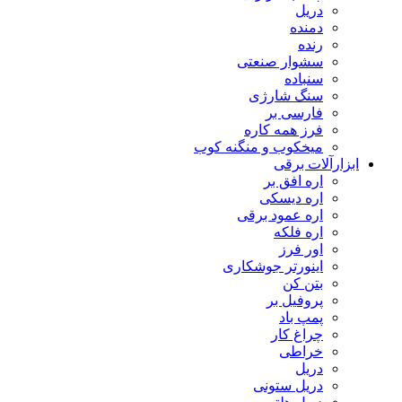
دریل
دمنده
رنده
سشوار صنعتی
سنباده
سنگ شارژی
فارسی بر
فرز همه کاره
میخکوب و منگنه کوب
رآلات برقی
اره افق بر
اره دیسکی
اره عمود برقی
اره فلکه
اور فرز
اینورتر جوشکاری
بتن کن
پروفیل بر
پمپ باد
چراغ کار
خراطی
دریل
دریل ستونی