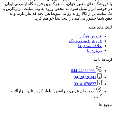
‌های معتبر جهان، به بزرگ‌ترین فروشگاه اینترنتی ایران
زار تبدیل شود. به محض ورود به وب سایت ابزارکارین با
از کالا رو به رو می‌شوید! هر آنچه که نیاز دارید و به
ور می‌کند در اینجا پیدا خواهید کرد.
مفید
ش همکار
ش قسطی/ چک
ه مندی ها
ره ما
ا
044-44232003
0912972634
0914167083
آذربایجان غربی، پیرانشهر، بلوار کردستان، ابزارآلات
ن