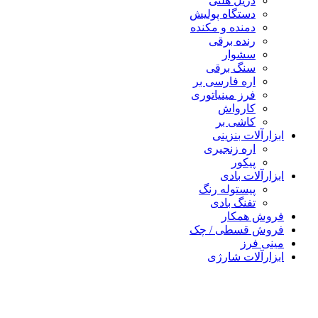
دریل هلتی
دستگاه پولیش
دمنده و مکنده
رنده برقی
سشوار
سنگ برقی
اره فارسی بر
فرز مینیاتوری
کارواش
کاشی بر
رآلات بنزینی
اره زنجیری
پیکور
رآلات بادی
پیستوله رنگ
تفنگ بادی
ش همکار
ش قسطی / چک
 فرز
رآلات شارژی