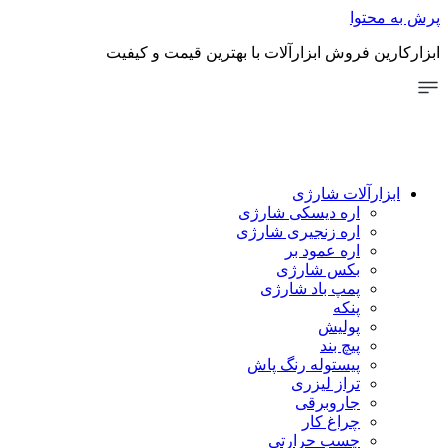
توا
 فروش ابزارآلات با بهترین قیمت و کیفیت
رآلات شارژی
اره دیسکی شارژی
اره زنجیری شارژی
اره عمود بر
بکس شارژی
پمپ باد شارژی
پنکه
پولیش
پیچ بند
پیستوله رنگ پاش
تراز لیزری
جاروبرقی
چراغ کار
چسب حرارتی