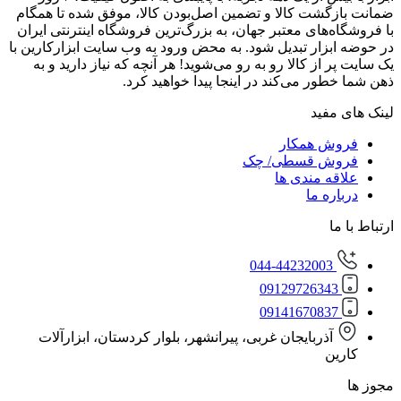
گشت کالا و تضمین اصل‌بودن کالا، موفق شده تا همگام
‌های معتبر جهان، به بزرگ‌ترین فروشگاه اینترنتی ایران
زار تبدیل شود. به محض ورود به وب سایت ابزارکارین با
از کالا رو به رو می‌شوید! هر آنچه که نیاز دارید و به
ور می‌کند در اینجا پیدا خواهید کرد.
مفید
ش همکار
ش قسطی/ چک
ه مندی ها
ره ما
ا
044-44232003
0912972634
0914167083
آذربایجان غربی، پیرانشهر، بلوار کردستان، ابزارآلات
ن