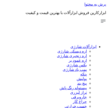
توا
 فروش ابزارآلات با بهترین قیمت و کیفیت
رآلات شارژی
اره دیسکی شارژی
اره زنجیری شارژی
اره عمود بر
بکس شارژی
پمپ باد شارژی
پنکه
پولیش
پیچ بند
پیستوله رنگ پاش
تراز لیزری
جاروبرقی
چراغ کار
چسب حرارتی