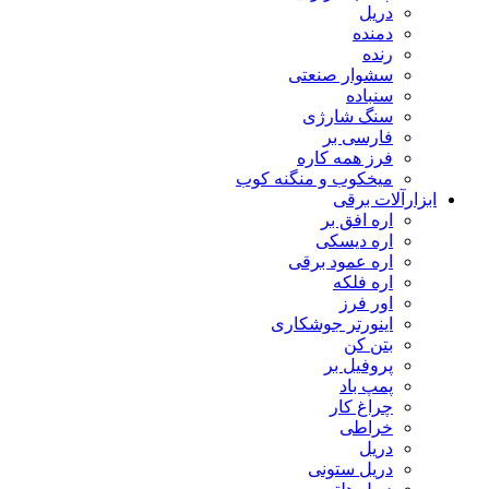
دریل
دمنده
رنده
سشوار صنعتی
سنباده
سنگ شارژی
فارسی بر
فرز همه کاره
میخکوب و منگنه کوب
رآلات برقی
اره افق بر
اره دیسکی
اره عمود برقی
اره فلکه
اور فرز
اینورتر جوشکاری
بتن کن
پروفیل بر
پمپ باد
چراغ کار
خراطی
دریل
دریل ستونی