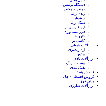
دریل هلتی
دستگاه پولیش
دمنده و مکنده
رنده برقی
سشوار
سنگ برقی
اره فارسی بر
فرز مینیاتوری
کارواش
کاشی بر
رآلات بنزینی
اره زنجیری
پیکور
رآلات بادی
پیستوله رنگ
تفنگ بادی
ش همکار
ش قسطی / چک
 فرز
رآلات شارژی