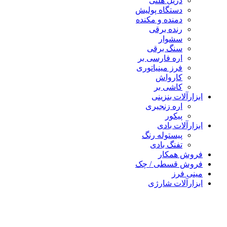
دریل هلتی
دستگاه پولیش
دمنده و مکنده
رنده برقی
سشوار
سنگ برقی
اره فارسی بر
فرز مینیاتوری
کارواش
کاشی بر
رآلات بنزینی
اره زنجیری
پیکور
رآلات بادی
پیستوله رنگ
تفنگ بادی
ش همکار
ش قسطی / چک
 فرز
رآلات شارژی