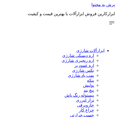
توا
 فروش ابزارآلات با بهترین قیمت و کیفیت
رآلات شارژی
اره دیسکی شارژی
اره زنجیری شارژی
اره عمود بر
بکس شارژی
پمپ باد شارژی
پنکه
پولیش
پیچ بند
پیستوله رنگ پاش
تراز لیزری
جاروبرقی
چراغ کار
چسب حرارتی