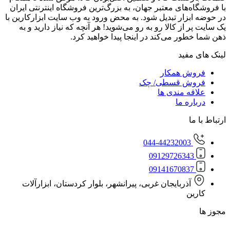
‌های معتبر جهان، به بزرگ‌ترین فروشگاه اینترنتی ایران
زار تبدیل شود. به محض ورود به وب سایت ابزارکارین با
از کالا رو به رو می‌شوید! هر آنچه که نیاز دارید و به
ور می‌کند در اینجا پیدا خواهید کرد.
مفید
ش همکار
ش قسطی/ چک
ه مندی ها
ره ما
ا
044-44232003
0912972634
0914167083
آذربایجان غربی، پیرانشهر، بلوار کردستان، ابزارآلات
ن