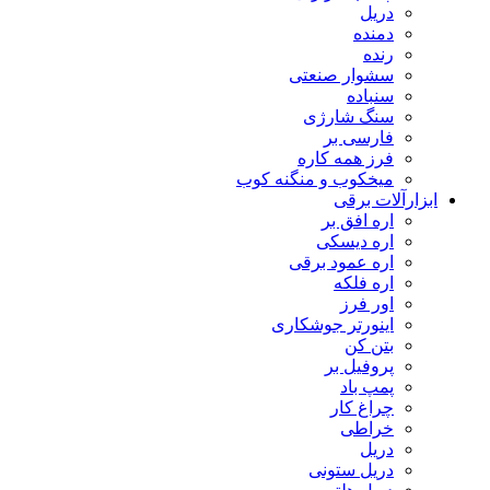
دریل
دمنده
رنده
سشوار صنعتی
سنباده
سنگ شارژی
فارسی بر
فرز همه کاره
میخکوب و منگنه کوب
رآلات برقی
اره افق بر
اره دیسکی
اره عمود برقی
اره فلکه
اور فرز
اینورتر جوشکاری
بتن کن
پروفیل بر
پمپ باد
چراغ کار
خراطی
دریل
دریل ستونی