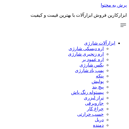
توا
 فروش ابزارآلات با بهترین قیمت و کیفیت
رآلات شارژی
اره دیسکی شارژی
اره زنجیری شارژی
اره عمود بر
بکس شارژی
پمپ باد شارژی
پنکه
پولیش
پیچ بند
پیستوله رنگ پاش
تراز لیزری
جاروبرقی
چراغ کار
چسب حرارتی
دریل
دمنده