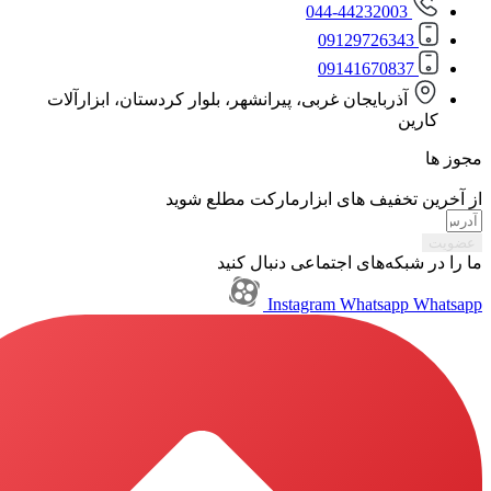
044-44232003
0912972634
0914167083
آذربایجان غربی، پیرانشهر، بلوار کردستان، ابزارآلات
ن
تخفیف های ابزارمارکت مطلع شوید
بکه‌های اجتماعی دنبال کنید
Instagram
Whatsapp