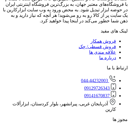
‌های معتبر جهان، به بزرگ‌ترین فروشگاه اینترنتی ایران
زار تبدیل شود. به محض ورود به وب سایت ابزارکارین با
از کالا رو به رو می‌شوید! هر آنچه که نیاز دارید و به
ور می‌کند در اینجا پیدا خواهید کرد.
مفید
ش همکار
ش قسطی/ چک
ه مندی ها
ره ما
ا
044-44232003
0912972634
0914167083
آذربایجان غربی، پیرانشهر، بلوار کردستان، ابزارآلات
ن