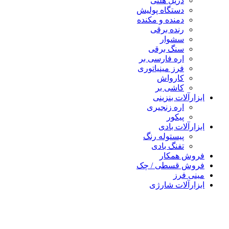
دریل هلتی
دستگاه پولیش
دمنده و مکنده
رنده برقی
سشوار
سنگ برقی
اره فارسی بر
فرز مینیاتوری
کارواش
کاشی بر
رآلات بنزینی
اره زنجیری
پیکور
رآلات بادی
پیستوله رنگ
تفنگ بادی
ش همکار
ش قسطی / چک
 فرز
رآلات شارژی