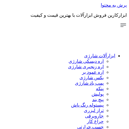
توا
 فروش ابزارآلات با بهترین قیمت و کیفیت
رآلات شارژی
اره دیسکی شارژی
اره زنجیری شارژی
اره عمود بر
بکس شارژی
پمپ باد شارژی
پنکه
پولیش
پیچ بند
پیستوله رنگ پاش
تراز لیزری
جاروبرقی
چراغ کار
چسب حرارتی