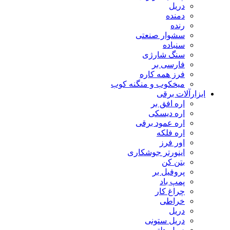
دریل
دمنده
رنده
سشوار صنعتی
سنباده
سنگ شارژی
فارسی بر
فرز همه کاره
میخکوب و منگنه کوب
رآلات برقی
اره افق بر
اره دیسکی
اره عمود برقی
اره فلکه
اور فرز
اینورتر جوشکاری
بتن کن
پروفیل بر
پمپ باد
چراغ کار
خراطی
دریل
دریل ستونی