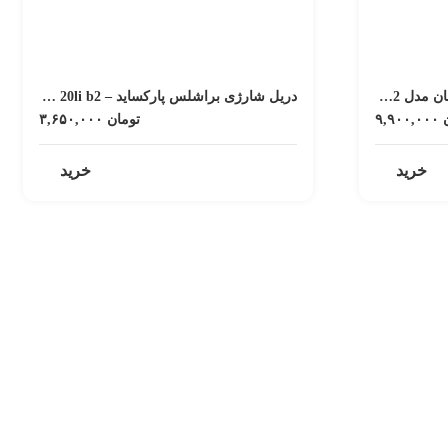
دریل شارژی 5 کاره پارکساید آلمان مدل pkga 20li c2
دریل شارژی براشلس پارکساید – pabsp 20li b2
۹,۹۰۰,۰۰۰
تومان
۳,۶۵۰,۰۰۰
خرید
خرید