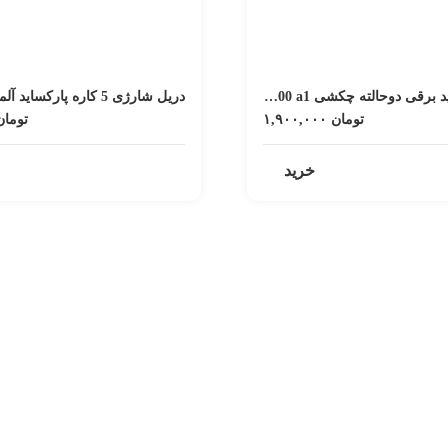
دریل پارکساید برقی دوحالته چکشی psbm 1100 a1
تومان
۱,۹۰۰,۰۰۰
تومان
خرید