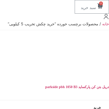
0
سبد خرید
خانه
/ محصولات برچسب خورده “خرید چکش تخریب 5 کیلویی”
دریل بتن کن پارکساید parkside pbh 1050 B3
خرید