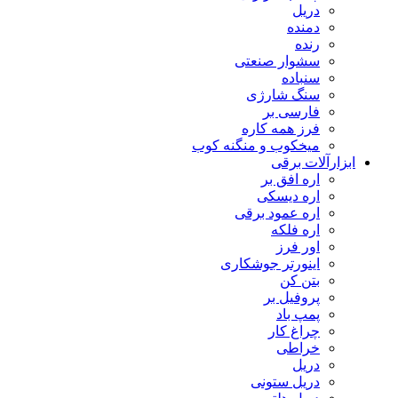
دریل
دمنده
رنده
سشوار صنعتی
سنباده
سنگ شارژی
فارسی بر
فرز همه کاره
میخکوب و منگنه کوب
رآلات برقی
اره افق بر
اره دیسکی
اره عمود برقی
اره فلکه
اور فرز
اینورتر جوشکاری
بتن کن
پروفیل بر
پمپ باد
چراغ کار
خراطی
دریل
دریل ستونی