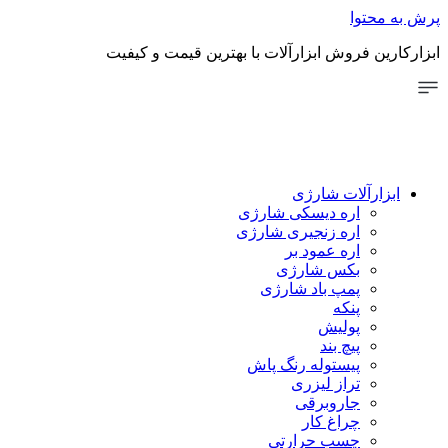
توا
 فروش ابزارآلات با بهترین قیمت و کیفیت
رآلات شارژی
اره دیسکی شارژی
اره زنجیری شارژی
اره عمود بر
بکس شارژی
پمپ باد شارژی
پنکه
پولیش
پیچ بند
پیستوله رنگ پاش
تراز لیزری
جاروبرقی
چراغ کار
چسب حرارتی