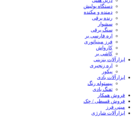
دریل هلتی
دستگاه پولیش
دمنده و مکنده
رنده برقی
سشوار
سنگ برقی
اره فارسی بر
فرز مینیاتوری
کارواش
کاشی بر
رآلات بنزینی
اره زنجیری
پیکور
رآلات بادی
پیستوله رنگ
تفنگ بادی
ش همکار
ش قسطی / چک
 فرز
رآلات شارژی