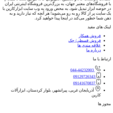
‌های معتبر جهان، به بزرگ‌ترین فروشگاه اینترنتی ایران
زار تبدیل شود. به محض ورود به وب سایت ابزارکارین با
از کالا رو به رو می‌شوید! هر آنچه که نیاز دارید و به
ور می‌کند در اینجا پیدا خواهید کرد.
مفید
ش همکار
ش قسطی/ چک
ه مندی ها
ره ما
ا
044-44232003
0912972634
0914167083
آذربایجان غربی، پیرانشهر، بلوار کردستان، ابزارآلات
ن