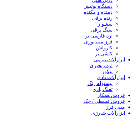
دریل هلتی
دستگاه پولیش
دمنده و مکنده
رنده برقی
سشوار
سنگ برقی
اره فارسی بر
فرز مینیاتوری
کارواش
کاشی بر
رآلات بنزینی
اره زنجیری
پیکور
رآلات بادی
پیستوله رنگ
تفنگ بادی
ش همکار
ش قسطی / چک
 فرز
رآلات شارژی