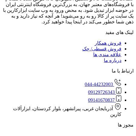
‌های معتبر جهان، به بزرگ‌ترین فروشگاه اینترنتی ایران
زار تبدیل شود. به محض ورود به وب سایت ابزارکارین با
از کالا رو به رو می‌شوید! هر آنچه که نیاز دارید و به
ور می‌کند در اینجا پیدا خواهید کرد.
مفید
ش همکار
ش قسطی/ چک
ه مندی ها
ره ما
ا
044-44232003
0912972634
0914167083
آذربایجان غربی، پیرانشهر، بلوار کردستان، ابزارآلات
ن