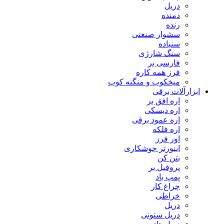
دریل
دمنده
رنده
سشوار صنعتی
سنباده
سنگ شارژی
فارسی بر
فرز همه کاره
میخکوب و منگنه کوب
رآلات برقی
اره افق بر
اره دیسکی
اره عمود برقی
اره فلکه
اور فرز
اینورتر جوشکاری
بتن کن
پروفیل بر
پمپ باد
چراغ کار
خراطی
دریل
دریل ستونی