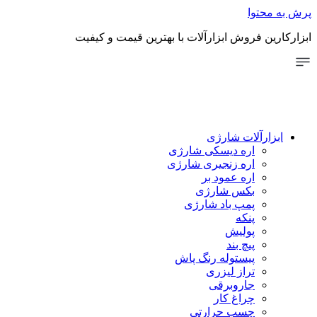
توا
 فروش ابزارآلات با بهترین قیمت و کیفیت
رآلات شارژی
اره دیسکی شارژی
اره زنجیری شارژی
اره عمود بر
بکس شارژی
پمپ باد شارژی
پنکه
پولیش
پیچ بند
پیستوله رنگ پاش
تراز لیزری
جاروبرقی
چراغ کار
چسب حرارتی