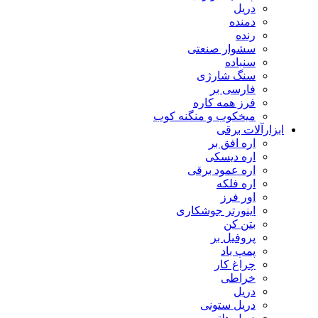
دریل
دمنده
رنده
سشوار صنعتی
سنباده
سنگ شارژی
فارسی بر
فرز همه کاره
میخکوب و منگنه کوب
رآلات برقی
اره افق بر
اره دیسکی
اره عمود برقی
اره فلکه
اور فرز
اینورتر جوشکاری
بتن کن
پروفیل بر
پمپ باد
چراغ کار
خراطی
دریل
دریل ستونی