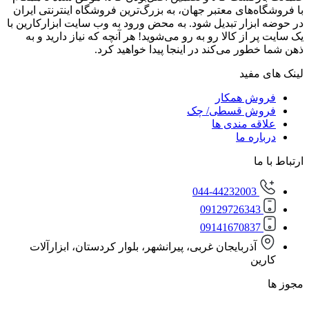
‌های معتبر جهان، به بزرگ‌ترین فروشگاه اینترنتی ایران
زار تبدیل شود. به محض ورود به وب سایت ابزارکارین با
از کالا رو به رو می‌شوید! هر آنچه که نیاز دارید و به
ور می‌کند در اینجا پیدا خواهید کرد.
مفید
ش همکار
ش قسطی/ چک
ه مندی ها
ره ما
ا
044-44232003
0912972634
0914167083
آذربایجان غربی، پیرانشهر، بلوار کردستان، ابزارآلات
ن