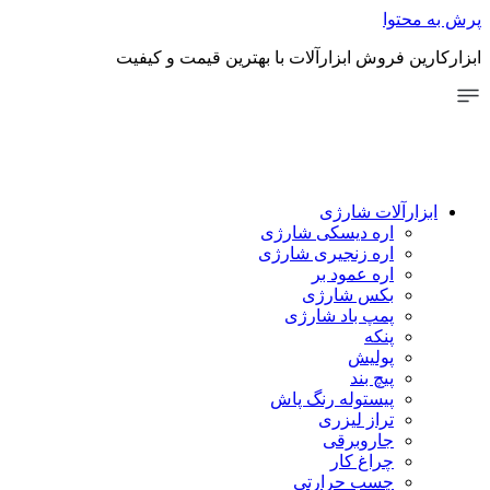
توا
 فروش ابزارآلات با بهترین قیمت و کیفیت
رآلات شارژی
اره دیسکی شارژی
اره زنجیری شارژی
اره عمود بر
بکس شارژی
پمپ باد شارژی
پنکه
پولیش
پیچ بند
پیستوله رنگ پاش
تراز لیزری
جاروبرقی
چراغ کار
چسب حرارتی