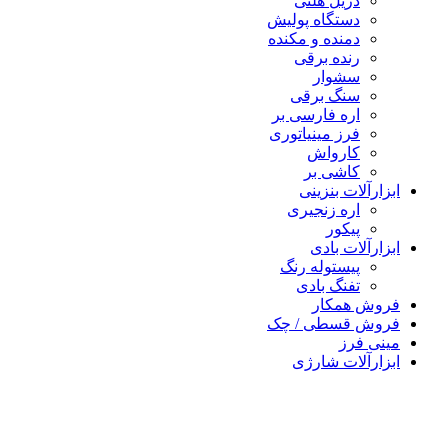
دریل هلتی
دستگاه پولیش
دمنده و مکنده
رنده برقی
سشوار
سنگ برقی
اره فارسی بر
فرز مینیاتوری
کارواش
کاشی بر
رآلات بنزینی
اره زنجیری
پیکور
رآلات بادی
پیستوله رنگ
تفنگ بادی
ش همکار
ش قسطی / چک
 فرز
رآلات شارژی