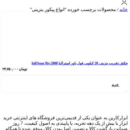
ولات برچسب خورده “انواع پیکور بنزینی”
الیا full boar fbt-2000
تومان
۲۴,۷۵۰,۰۰۰
 به عنوان یکی از قدیمی‌ترین فروشگاه های اینترنتی خرید
ابزار با بیش از یک دهه تجربه، با پایبندی به اصول کیفیت، 7 روز
گشت کالا و تضمین اصل‌بودن کالا، موفق شده تا همگام