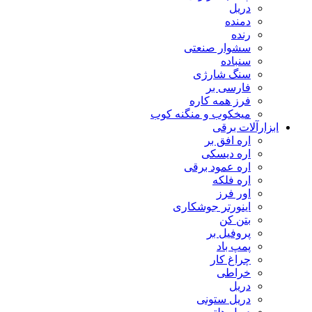
دریل
دمنده
رنده
سشوار صنعتی
سنباده
سنگ شارژی
فارسی بر
فرز همه کاره
میخکوب و منگنه کوب
رآلات برقی
اره افق بر
اره دیسکی
اره عمود برقی
اره فلکه
اور فرز
اینورتر جوشکاری
بتن کن
پروفیل بر
پمپ باد
چراغ کار
خراطی
دریل
دریل ستونی