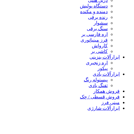
دریل هلتی
دستگاه پولیش
دمنده و مکنده
رنده برقی
سشوار
سنگ برقی
اره فارسی بر
فرز مینیاتوری
کارواش
کاشی بر
رآلات بنزینی
اره زنجیری
پیکور
رآلات بادی
پیستوله رنگ
تفنگ بادی
ش همکار
ش قسطی / چک
 فرز
رآلات شارژی