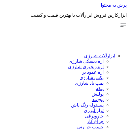
توا
 فروش ابزارآلات با بهترین قیمت و کیفیت
رآلات شارژی
اره دیسکی شارژی
اره زنجیری شارژی
اره عمود بر
بکس شارژی
پمپ باد شارژی
پنکه
پولیش
پیچ بند
پیستوله رنگ پاش
تراز لیزری
جاروبرقی
چراغ کار
چسب حرارتی