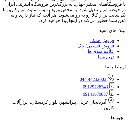
‌های معتبر جهان، به بزرگ‌ترین فروشگاه اینترنتی ایران
زار تبدیل شود. به محض ورود به وب سایت ابزارکارین با
از کالا رو به رو می‌شوید! هر آنچه که نیاز دارید و به
ور می‌کند در اینجا پیدا خواهید کرد.
مفید
ش همکار
ش قسطی/ چک
ه مندی ها
ره ما
ا
044-44232003
0912972634
0914167083
آذربایجان غربی، پیرانشهر، بلوار کردستان، ابزارآلات
ن