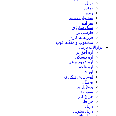
دریل
دمنده
رنده
سشوار صنعتی
سنباده
سنگ شارژی
فارسی بر
فرز همه کاره
میخکوب و منگنه کوب
رآلات برقی
اره افق بر
اره دیسکی
اره عمود برقی
اره فلکه
اور فرز
اینورتر جوشکاری
بتن کن
پروفیل بر
پمپ باد
چراغ کار
خراطی
دریل
دریل ستونی