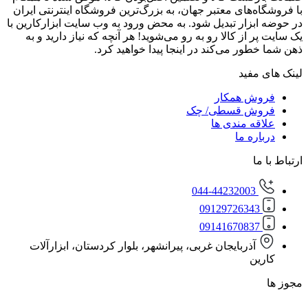
‌های معتبر جهان، به بزرگ‌ترین فروشگاه اینترنتی ایران
زار تبدیل شود. به محض ورود به وب سایت ابزارکارین با
از کالا رو به رو می‌شوید! هر آنچه که نیاز دارید و به
ور می‌کند در اینجا پیدا خواهید کرد.
مفید
ش همکار
ش قسطی/ چک
ه مندی ها
ره ما
ا
044-44232003
0912972634
0914167083
آذربایجان غربی، پیرانشهر، بلوار کردستان، ابزارآلات
ن