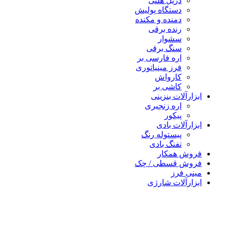
دریل هلتی
دستگاه پولیش
دمنده و مکنده
رنده برقی
سشوار
سنگ برقی
اره فارسی بر
فرز مینیاتوری
کارواش
کاشی بر
رآلات بنزینی
اره زنجیری
پیکور
رآلات بادی
پیستوله رنگ
تفنگ بادی
ش همکار
ش قسطی / چک
 فرز
رآلات شارژی