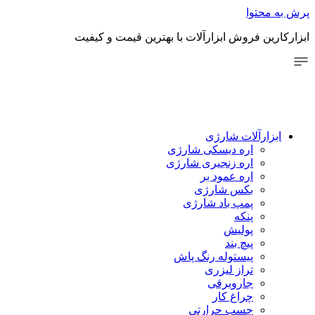
توا
 فروش ابزارآلات با بهترین قیمت و کیفیت
رآلات شارژی
اره دیسکی شارژی
اره زنجیری شارژی
اره عمود بر
بکس شارژی
پمپ باد شارژی
پنکه
پولیش
پیچ بند
پیستوله رنگ پاش
تراز لیزری
جاروبرقی
چراغ کار
چسب حرارتی